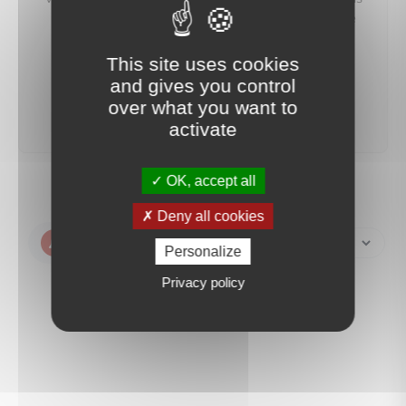
préviendrons dès qu'un bien correspondant à votre
recherche sera mis en ligne.
This site uses cookies
and gives you control
créer une alerte
over what you want to
activate
OK, accept all
Deny all cookies
Créer une alerte
Personalize
Privacy policy