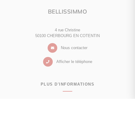
BELLISSIMMO
4 rue Christine
50100 CHERBOURG EN COTENTIN
Nous contacter
Afficher le téléphone
PLUS D'INFORMATIONS
Contactez-nous
Confiez-nous votre recherche
Estimation immobilière
Avis clients