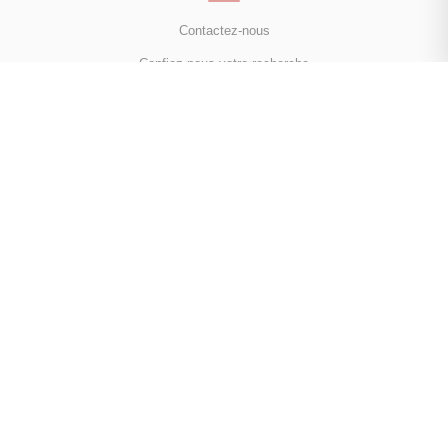
Contactez-nous
Confiez-nous votre recherche
Estimation immobilière
Avis clients
NOUS SUIVRE
Facebook
Instagram
Linkedin