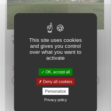
MAISON
This site uses cookies
Teurthéville-Hague (50690)
and gives you control
over what you want to
6 pièce(s)
4 chambre(s)
115 m²
activate
259 530 €
OK, accept all
VOIR LE DÉTAIL DU BIEN
Deny all cookies
Personalize
Privacy policy