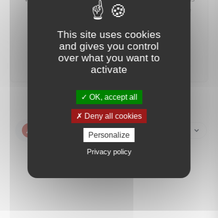
préviendrons dès qu'un bien correspondant à votre
recherche sera mis en ligne.
This site uses cookies
and gives you control
créer une alerte
over what you want to
activate
OK, accept all
Deny all cookies
Créer une alerte
Personalize
Privacy policy