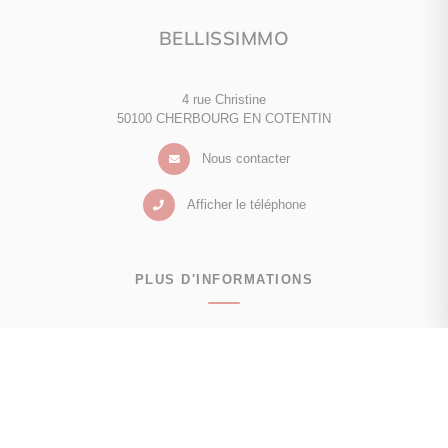
BELLISSIMMO
4 rue Christine
50100 CHERBOURG EN COTENTIN
Nous contacter
Afficher le téléphone
PLUS D'INFORMATIONS
Contactez-nous
Confiez-nous votre recherche
Estimation immobilière
Avis clients