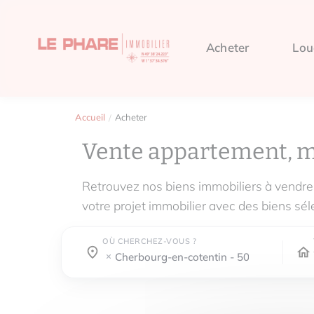
Acheter
Lou
Accueil
Acheter
Vente appartement, 
Retrouvez nos biens immobiliers à ven
votre projet immobilier avec des biens sél
OÙ CHERCHEZ-VOUS ?
Où cherchez-vous ?
Où cherchez-vous ?
cherbourg-en-cotentin - 50100