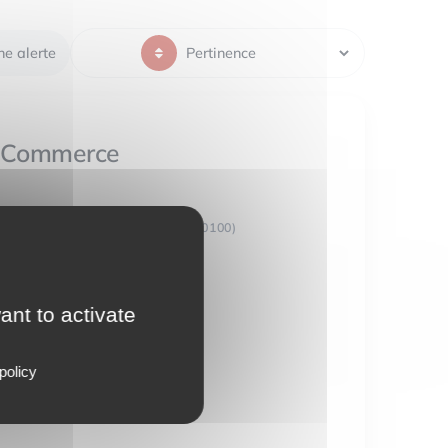
ne alerte
Commerce
CHERBOURG-EN-COTENTIN (50100)
ant to activate
64 m²
policy
159 600 €