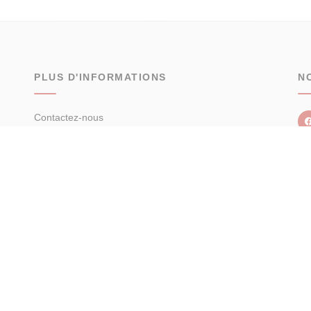
PLUS D'INFORMATIONS
N
Contactez-nous
Confiez-nous votre recherche
Estimation immobilière
Avis clients
fidentialité
Politique de cookies
Déclaration d'accessibilité
Barème des honor
© 2026 Facilogi - Solutions en stratégie et intelligence immobilière