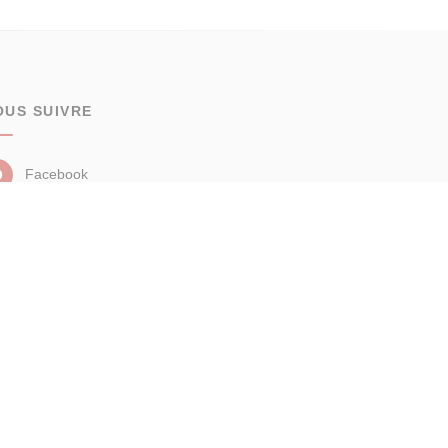
OUS SUIVRE
Facebook
Instagram
Linkedin
aires
Analyse des performances