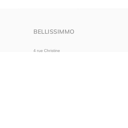
BELLISSIMMO
4 rue Christine
50100 CHERBOURG EN COTENTIN
Nous contacter
Afficher le téléphone
Mentions légales
Politique de con