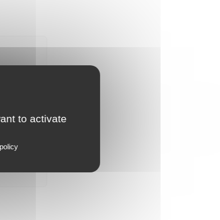
n…) pour
dès qu'un
ant to activate
policy