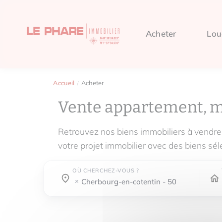
Acheter
Lou
Accueil
Acheter
Vente appartement, 
Retrouvez nos biens immobiliers à ven
votre projet immobilier avec des biens sél
OÙ CHERCHEZ-VOUS ?
Où cherchez-vous ?
Où cherchez-vous ?
cherbourg-en-cotentin - 50100