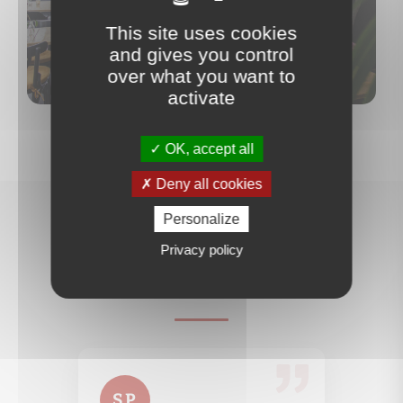
This site uses cookies
and gives you control
Contactez-nous
over what you want to
activate
OK, accept all
Deny all cookies
Personalize
Ce que nos clients disent
Privacy policy
de nous
SP