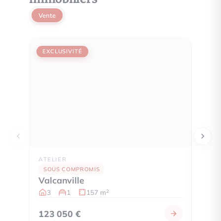
Vente
EXCLUSIVITÉ
EXCL
ATELIER
MAIS
SOUS COMPROMIS
SOU
Valcanville
Cher
3
1
157 m
3
2
123 050 €
180 