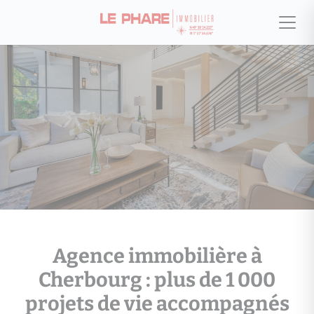
Estimation, expertise et
Agence immobilière à
stratégie de vente à
Cherbourg : plus de 1 000
Cherbourg-en-Cotentin
projets de vie accompagnés